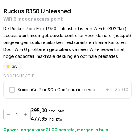
Ruckus R350 Unleashed
WiFi 6 indoor access point
De Ruckus ZoneFlex R350 Unleashed is een WiFi 6 (802.11ax)
access point met ingebouwde controller voor kleinere (hotspot)
omgevingen zoals retailzaken, restaurants en kleine kantoren.
Door WiFi 6 profiteren gebruikers van een WiFi-netwerk met
hoge capaciteit, maximale dekking en optimale prestaties.
3/5
CONFIGURATIE
€ 25,00
KommaGo Plug&Go Configuratieservice
+
395,00
excl. btw
477,95
incl. btw
Op werkdagen voor 21:00 besteld, morgen in huis