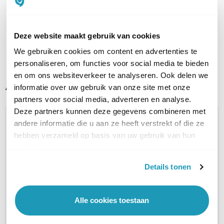
Indoor of outdoor
Indoor
WiFi-frequentieband
2,4 GHz & 5 GHz
Deze website maakt gebruik van cookies
Toon meer
We gebruiken cookies om content en advertenties te
personaliseren, om functies voor social media te bieden
en om ons websiteverkeer te analyseren. Ook delen we
Alternatieve producten vergelijken
informatie over uw gebruik van onze site met onze
partners voor social media, adverteren en analyse.
Deze partners kunnen deze gegevens combineren met
andere informatie die u aan ze heeft verstrekt of die ze
Huidig product
hebben verzameld op basis van uw gebruik van hun
services.
Details tonen
Ruckus ZoneFlex
Rucku
Ruckus R350
Alle cookies toestaan
R350
Unlea
Unleashed
WiFi 6 indoor access
WiFi 6 
WiFi 6 indoor access