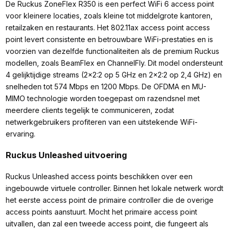
De Ruckus ZoneFlex R350 is een perfect WiFi 6 access point
voor kleinere locaties, zoals kleine tot middelgrote kantoren,
retailzaken en restaurants. Het 802.11ax access point access
point levert consistente en betrouwbare WiFi-prestaties en is
voorzien van dezelfde functionaliteiten als de premium Ruckus
modellen, zoals BeamFlex en ChannelFly. Dit model ondersteunt
4 gelijktijdige streams (2x2:2 op 5 GHz en 2x2:2 op 2,4 GHz) en
snelheden tot 574 Mbps en 1200 Mbps. De OFDMA en MU-
MIMO technologie worden toegepast om razendsnel met
meerdere clients tegelijk te communiceren, zodat
netwerkgebruikers profiteren van een uitstekende WiFi-
ervaring.
Ruckus Unleashed uitvoering
Ruckus Unleashed access points beschikken over een
ingebouwde virtuele controller. Binnen het lokale netwerk wordt
het eerste access point de primaire controller die de overige
access points aanstuurt. Mocht het primaire access point
uitvallen, dan zal een tweede access point, die fungeert als