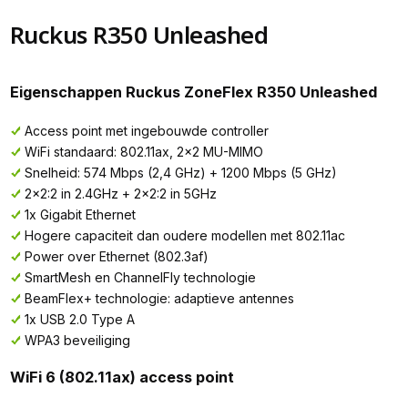
Ruckus R350 Unleashed
Eigenschappen Ruckus ZoneFlex R350 Unleashed
Access point met ingebouwde controller
WiFi standaard: 802.11ax, 2x2 MU-MIMO
Snelheid: 574 Mbps (2,4 GHz) + 1200 Mbps (5 GHz)
2x2:2 in 2.4GHz + 2x2:2 in 5GHz
1x Gigabit Ethernet
Hogere capaciteit dan oudere modellen met 802.11ac
Power over Ethernet (802.3af)
SmartMesh en ChannelFly technologie
BeamFlex+ technologie: adaptieve antennes
1x USB 2.0 Type A
WPA3 beveiliging
WiFi 6 (802.11ax) access point