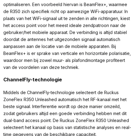
optimaliseren. Een voorbeeld hiervan is BeamFlex+, waarmee
de R350 zich specifiek richt op aanwezige WiFi-apparatuur. In
plaats van het WiFi-signaal uit te zenden in alle richtingen, kiest
het access point voor het meest ideale zendpatroon naar de
gebruiker/het mobiele apparaat. De verbinding is altijd stabiel
doordat de antennes het uitgezonden signaal automatisch
aanpassen aan de locatie van de mobiele apparaten. Bij
BeamFlex+ is er sprake van verticale en horizontale polarisatie,
waardoor men bij zowel muur- als plafondmontage profiteert
van de voordelen van deze techniek.
ChannelFly-technologie
Middels de ChannelFly-technologie selecteert de Ruckus
ZoneFlex R350 Unleashed automatisch het RF-kanaal met het
beste signaal. Interferentie wordt op deze manier omzeild,
zodat gebruikers altijd een goede verbinding hebben met dit
dual-band access point. De Ruckus ZoneFlex R350 Unleashed
selecteert het kanaal op basis van statistische analyses en real-
time gegevens van de beschikbare capaciteit.