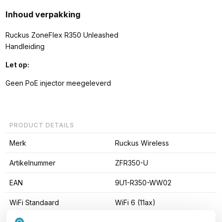
Inhoud verpakking
Ruckus ZoneFlex R350 Unleashed
Handleiding
Let op:
Geen PoE injector meegeleverd
PRODUCT DETAILS
Merk
Ruckus Wireless
Artikelnummer
ZFR350-U
EAN
9U1-R350-WW02
WiFi Standaard
WiFi 6 (11ax)