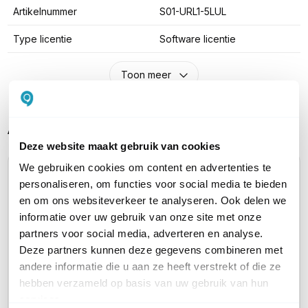
Artikelnummer
S01-URL1-5LUL
Type licentie
Software licentie
Toon meer
Alternatieve producten vergelijken
Deze website maakt gebruik van cookies
We gebruiken cookies om content en advertenties te
Huidig product
personaliseren, om functies voor social media te bieden
en om ons websiteverkeer te analyseren. Ook delen we
informatie over uw gebruik van onze site met onze
partners voor social media, adverteren en analyse.
Deze partners kunnen deze gegevens combineren met
andere informatie die u aan ze heeft verstrekt of die ze
Ruckus Unleashed
Ruckus
Ruckus Unleashed
hebben verzameld op basis van uw gebruik van hun
URL Filtering
URL Fil
URL Filtering
services.