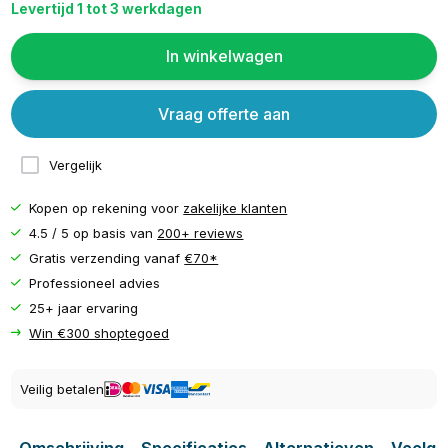
Levertijd 1 tot 3 werkdagen
In winkelwagen
Vraag offerte aan
Vergelijk
Kopen op rekening voor
zakelijke klanten
4.5 / 5 op basis van
200+ reviews
Gratis verzending vanaf
€70*
Professioneel advies
25+ jaar ervaring
Win €300 shoptegoed
Veilig betalen
Omschrijving
Specificaties
Alternatieven
Veelge