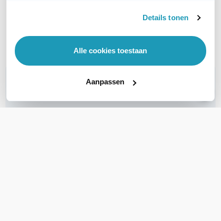
Details tonen
Levertijd 1 tot 3 werkdagen
Levertijd 4 tot 7 werkdagen
Vergelijk
Vergelijk
Alle cookies toestaan
WIL JIJ ADVIES OP MAAT?
Aanpassen
Vraag het onze experts!
Bel ons
E-mail