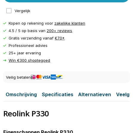
Vergelijk
Kopen op rekening voor
zakelijke klanten
4.5 / 5 op basis van
200+ reviews
Gratis verzending vanaf
€70*
Professioneel advies
25+ jaar ervaring
Win €300 shoptegoed
Veilig betalen
Omschrijving
Specificaties
Alternatieven
Veelge
Reolink P330
Eigenschappen Reolink P330