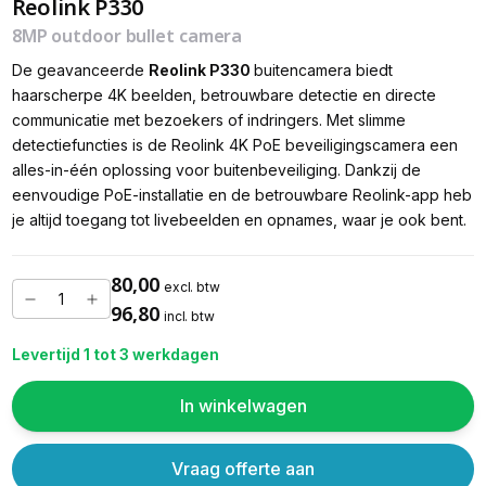
Reolink P330
8MP outdoor bullet camera
De geavanceerde
Reolink P330
buitencamera biedt
haarscherpe 4K beelden, betrouwbare detectie en directe
communicatie met bezoekers of indringers. Met slimme
detectiefuncties is de Reolink 4K PoE beveiligingscamera een
alles-in-één oplossing voor buitenbeveiliging. Dankzij de
eenvoudige PoE-installatie en de betrouwbare Reolink-app heb
je altijd toegang tot livebeelden en opnames, waar je ook bent.
80,00
excl. btw
96,80
incl. btw
Levertijd 1 tot 3 werkdagen
In winkelwagen
Vraag offerte aan