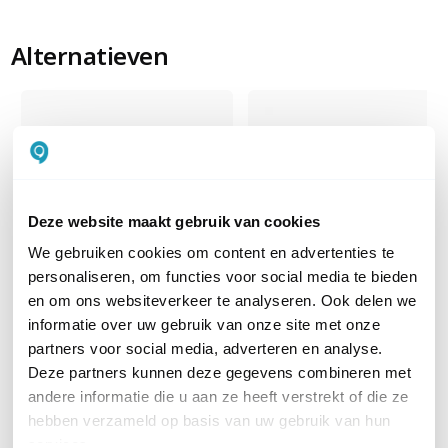
Alternatieven
Deze website maakt gebruik van cookies
We gebruiken cookies om content en advertenties te
personaliseren, om functies voor social media te bieden
en om ons websiteverkeer te analyseren. Ook delen we
Reolink P430 zwart
informatie over uw gebruik van onze site met onze
Reolink P730-W
4K/8MP outdoor PoE camer
partners voor social media, adverteren en analyse.
4K PoE dual-lens camera met
met slimme detectie, spotlig
Deze partners kunnen deze gegevens combineren met
180° kijkhoek
en zoom
andere informatie die u aan ze heeft verstrekt of die ze
128,00
excl. btw
104,00
excl. btw
hebben verzameld op basis van uw gebruik van hun
154,88
incl. btw
125,84
incl. btw
services.