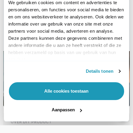
We gebruiken cookies om content en advertenties te
Vraag het onze experts!
personaliseren, om functies voor social media te bieden
en om ons websiteverkeer te analyseren. Ook delen we
Bel ons
informatie over uw gebruik van onze site met onze
partners voor social media, adverteren en analyse.
Deze partners kunnen deze gegevens combineren met
Email
andere informatie die u aan ze heeft verstrekt of die ze
hebben verzameld op basis van uw gebruik van hun
services.
Details tonen
Alle cookies toestaan
Aanpassen
OVER DIT PRODUCT
Veelgestelde vragen