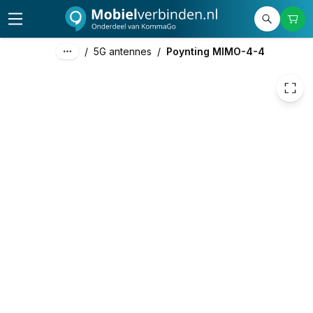
269,38
excl. btw
325,95
incl. btw
/
5G antennes
/
Poynting MIMO-4-4