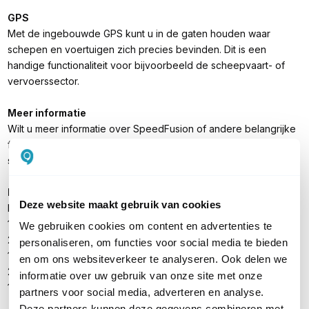
GPS
Met de ingebouwde GPS kunt u in de gaten houden waar
schepen en voertuigen zich precies bevinden. Dit is een
handige functionaliteit voor bijvoorbeeld de scheepvaart- of
vervoerssector.
Meer informatie
Wilt u meer informatie over SpeedFusion of andere belangrijke
functies van de Pepwave M2M routers? Lees verder op onze
speciale
informatiepagina
over Peplink routers.
Inhoud verpakking
Deze website maakt gebruik van cookies
Pepwave MAX Transit
12V2A voedingsadapter
We gebruiken cookies om content en advertenties te
2x 5dBi Wi-Fi antenne
personaliseren, om functies voor social media te bieden
1x GPS antenne
en om ons websiteverkeer te analyseren. Ook delen we
2x 2dBi 4G LTE antenne (4G LTE)
informatie over uw gebruik van onze site met onze
1 paar bevestigingsbeugels
partners voor social media, adverteren en analyse.
Deze partners kunnen deze gegevens combineren met