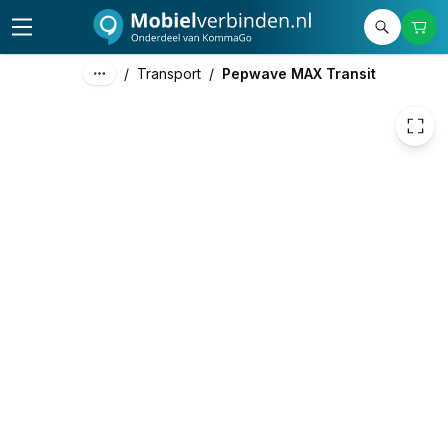
899,00
excl. btw
1.087,79
incl. btw
/
Transport
/
Pepwave MAX Transit