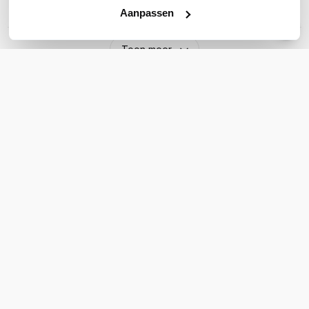
Aanpassen
Aantal SIM-slots
8 SIM-slots
Toon meer
WIL JIJ ADVIES OP MAAT?
Vraag het onze experts!
Bel ons
Email