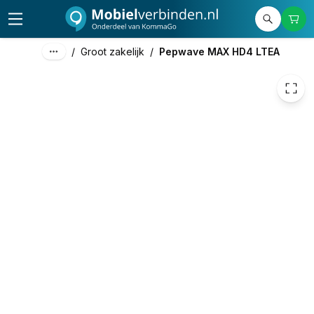
5.999,00
excl. btw
7.258,79
incl. btw
/
Groot zakelijk
/
Pepwave MAX HD4 LTEA