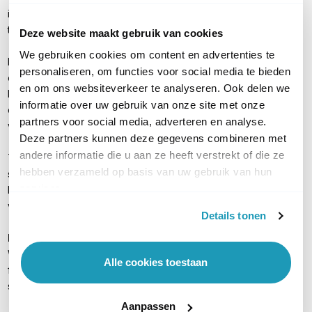
internetverbinding in vele situaties. Voor internet in de bus of
trein is dit apparaat ideaal.
Deze website maakt gebruik van cookies
We gebruiken cookies om content en advertenties te
Retail
: Binnen de retailwereld wordt het steeds belangrijker om
personaliseren, om functies voor social media te bieden
een snelle en stabiele dataverbinding te realiseren.
en om ons websiteverkeer te analyseren. Ook delen we
Bijvoorbeeld voor de interne communicatie en het
informatie over uw gebruik van onze site met onze
communiceren met het hoofdkantoor. Ook pinautomaten
partners voor social media, adverteren en analyse.
vereisen een goede internetverbinding.
Deze partners kunnen deze gegevens combineren met
andere informatie die u aan ze heeft verstrekt of die ze
Televisie- en filmbranche
: In de televisie- en filmwereld is een
hebben verzameld op basis van uw gebruik van hun
stabiele internetverbinding onmisbaar. De Pepwave MAX HD4
services.
LTE-A zorgt voor die stabiele verbinding en is tevens geschikt
voor het realiseren van snel internet.
Details tonen
Meer informatie
Wilt u meer informatie over Speedfusion of andere belangrijke
Alle cookies toestaan
functies van deze Pepwave M2M router? Lees verder op onze
speciale
informatiepagina
over Peplink routers.
Aanpassen