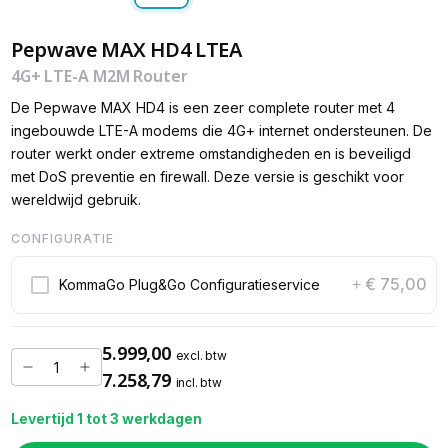
Pepwave MAX HD4 LTEA
4G+ LTE-A M2M Router
De Pepwave MAX HD4 is een zeer complete router met 4
ingebouwde LTE-A modems die 4G+ internet ondersteunen. De
router werkt onder extreme omstandigheden en is beveiligd
met DoS preventie en firewall. Deze versie is geschikt voor
wereldwijd gebruik.
CONFIGURATIE
€ 75,00
KommaGo Plug&Go Configuratieservice
+
5.999,00
excl. btw
7.258,79
incl. btw
Levertijd 1 tot 3 werkdagen