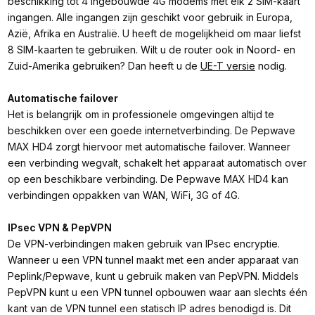
beschikking tot 4 ingebouwde 4G modems met elk 2 SIM-kaart
ingangen. Alle ingangen zijn geschikt voor gebruik in Europa,
Azië, Afrika en Australië. U heeft de mogelijkheid om maar liefst
8 SIM-kaarten te gebruiken. Wilt u de router ook in Noord- en
Zuid-Amerika gebruiken? Dan heeft u de
UE-T versie
nodig.
Automatische failover
Het is belangrijk om in professionele omgevingen altijd te
beschikken over een goede internetverbinding. De Pepwave
MAX HD4 zorgt hiervoor met automatische failover. Wanneer
een verbinding wegvalt, schakelt het apparaat automatisch over
op een beschikbare verbinding. De Pepwave MAX HD4 kan
verbindingen oppakken van WAN, WiFi, 3G of 4G.
IPsec VPN & PepVPN
De VPN-verbindingen maken gebruik van IPsec encryptie.
Wanneer u een VPN tunnel maakt met een ander apparaat van
Peplink/Pepwave, kunt u gebruik maken van PepVPN. Middels
PepVPN kunt u een VPN tunnel opbouwen waar aan slechts één
kant van de VPN tunnel een statisch IP adres benodigd is. Dit