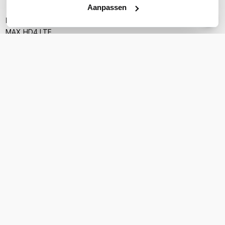
Aanpassen
Inhoud verpakking
MAX HD4 LTE
12 V voeding
8 2dBi 4G antennes
4 5dBi WiFi antenne
1 GPS antenne
Bevestigingsbeugels
PRODUCT DETAILS
Merk
Peplink
Artikelnummer
MAX-HD4-LTE-E-T
EAN
799471112380
Aantal LAN poorten
8