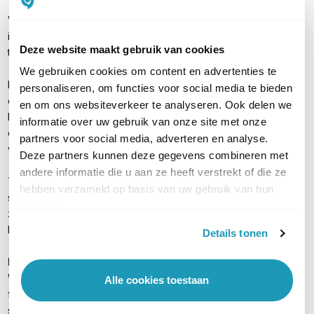
Vervoerssector
: Deze router biedt een snelle en stabiele
internetverbinding in vele situaties. Voor internet in de bus of
Deze website maakt gebruik van cookies
trein is dit apparaat ideaal.
We gebruiken cookies om content en advertenties te
Retail
: Binnen de retailwereld wordt het steeds belangrijker om
personaliseren, om functies voor social media te bieden
een snelle en stabiele dataverbinding te realiseren.
en om ons websiteverkeer te analyseren. Ook delen we
Bijvoorbeeld voor de interne communicatie en het
informatie over uw gebruik van onze site met onze
communiceren met het hoofdkantoor. Ook pinautomaten
partners voor social media, adverteren en analyse.
vereisen een goede internetverbinding.
Deze partners kunnen deze gegevens combineren met
andere informatie die u aan ze heeft verstrekt of die ze
Televisie- en filmbranche
: In de televisie- en filmwereld is een
hebben verzameld op basis van uw gebruik van hun
stabiele internetverbinding onmisbaar. De Pepwave MAX HD4
services.
zorgt voor die stabiele verbinding en is tevens geschikt voor
het realiseren van snel internet.
Details tonen
Meer informatie
Wilt u meer informatie over Speedfusion of andere belangrijke
Alle cookies toestaan
functies van deze Pepwave M2M router? Lees verder op onze
speciale
informatiepagina
over Peplink routers.