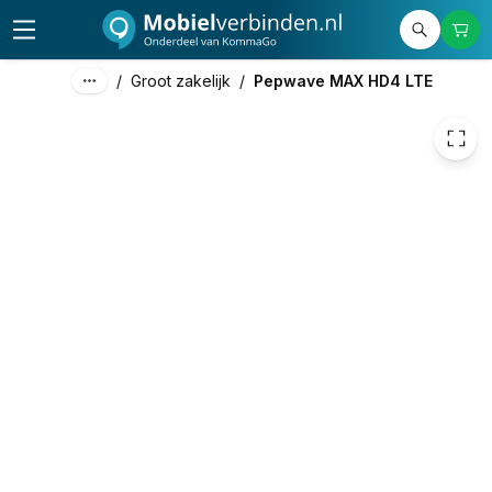
4.999,00
excl. btw
6.048,79
incl. btw
/
Groot zakelijk
/
Pepwave MAX HD4 LTE