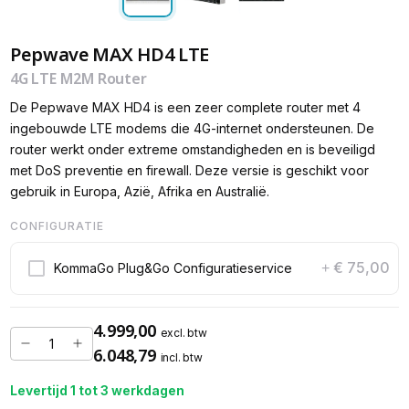
Pepwave MAX HD4 LTE
4G LTE M2M Router
De Pepwave MAX HD4 is een zeer complete router met 4
ingebouwde LTE modems die 4G-internet ondersteunen. De
router werkt onder extreme omstandigheden en is beveiligd
met DoS preventie en firewall. Deze versie is geschikt voor
gebruik in Europa, Azië, Afrika en Australië.
CONFIGURATIE
€ 75,00
KommaGo Plug&Go Configuratieservice
+
4.999,00
excl. btw
6.048,79
incl. btw
Levertijd 1 tot 3 werkdagen