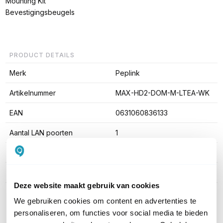
Mounting Kit
Bevestigingsbeugels
PRODUCT DETAILS
Merk
Peplink
Artikelnummer
MAX-HD2-DOM-M-LTEA-WK
EAN
0631060836133
Aantal LAN poorten
1
WiFi Standaard
Geen WiFi
Aantal SIM-slots
4 SIM-slots
Deze website maakt gebruik van cookies
Toon meer
We gebruiken cookies om content en advertenties te
personaliseren, om functies voor social media te bieden