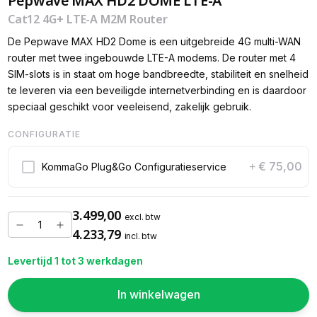
Pepwave MAX HD2 DOME LTE-A
Cat12 4G+ LTE-A M2M Router
De Pepwave MAX HD2 Dome is een uitgebreide 4G multi-WAN
router met twee ingebouwde LTE-A modems. De router met 4
SIM-slots is in staat om hoge bandbreedte, stabiliteit en snelheid
te leveren via een beveiligde internetverbinding en is daardoor
speciaal geschikt voor veeleisend, zakelijk gebruik.
CONFIGURATIE
€ 75,00
KommaGo Plug&Go Configuratieservice
+
3.499,00
excl. btw
4.233,79
incl. btw
Levertijd 1 tot 3 werkdagen
In winkelwagen