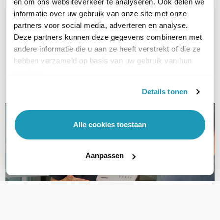
en om ons websiteverkeer te analyseren. Ook delen we
informatie over uw gebruik van onze site met onze
WIL JIJ ADVIES OP MAAT?
partners voor social media, adverteren en analyse.
Vraag het onze experts!
Deze partners kunnen deze gegevens combineren met
andere informatie die u aan ze heeft verstrekt of die ze
Bel ons
hebben verzameld op basis van uw gebruik van hun
services.
Email
Details tonen
Alle cookies toestaan
Aanpassen
OVER DIT PRODUCT