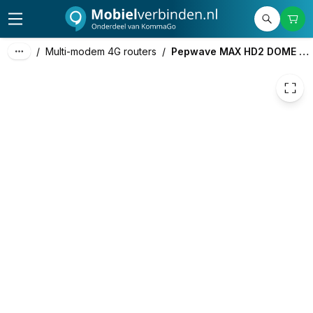
3.499,00
excl. btw
4.233,79
incl. btw
/
Multi-modem 4G routers
/
Pepwave MAX HD2 DOME LTE-A