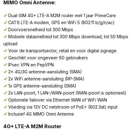
MIMO Omni Antenne:
Dual-SIM 4G+ LTE-A M2M router met 1 jaar PrimeCare
CAT6 LTE-A modem, GPS en WiFi 5 (802.11 b/g/n/ac)
Doorvoersnelheid tot 300 Mbps
Mobiele datasnelheid tot 300 Mbps download, tot 50 Mbps
upload
Voor de transportsector, retail en voor digital signage
Geschikt voor ongeveer 60 gebruikers
IPsec VPN en PepVPN
2x 4G/3G antenne-aansluiting (SMA)
2x WiFi antenne-aansluiting (RP-SMA)
1x GPS antenne-aansluiting (SMA)
2x LAN-poort, 1 LAN-/WAN-poort (WAN-poort is optioneel)
Optionele failover via Ethernet WAN of WiFi WAN
Voeding via 12V DC netstroom of PoE+ (802.3at) input
Inclusief 4G MIMO Omni Antenne
4G+ LTE-A M2M Router