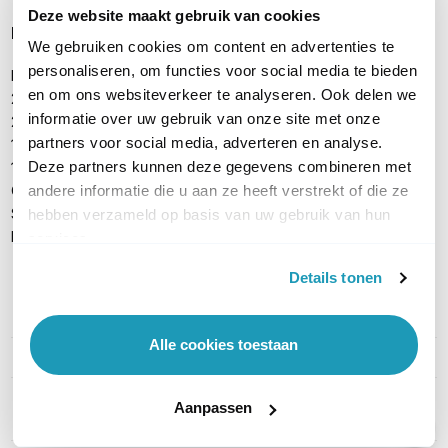
Deze website maakt gebruik van cookies
Inhoud verpakking
We gebruiken cookies om content en advertenties te
personaliseren, om functies voor social media te bieden
Peplink MAX BR1 Mini
en om ons websiteverkeer te analyseren. Ook delen we
2x 4G LTE antenne (ACW-235)
informatie over uw gebruik van onze site met onze
2x Dual-band WiFi antenne (ACW-342)
partners voor social media, adverteren en analyse.
1x Actieve GPS antenne (ACW-232)
Deze partners kunnen deze gegevens combineren met
1x 4-pins, 12V 2A Voedingsadapter (ACW-632)
CELL 6138 4G/5G Antenne
andere informatie die u aan ze heeft verstrekt of die ze
SMA-male to SMA-female coaxkabel (5 meter)
hebben verzameld op basis van uw gebruik van hun
Handleiding
services.
Details tonen
PRODUCT DETAILS
Alle cookies toestaan
Merk
Peplink
Artikelnummer
BR1-MINI-
Aanpassen
LTEA+CELLPLUS+SMAM5