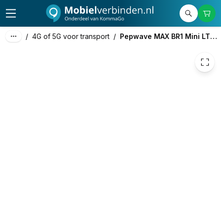
575,70
excl. btw
696,60
incl. btw
/
4G of 5G voor transport
/
Pepwave MAX BR1 Mini LTE-A (HW3) + 4G/5G Antenne