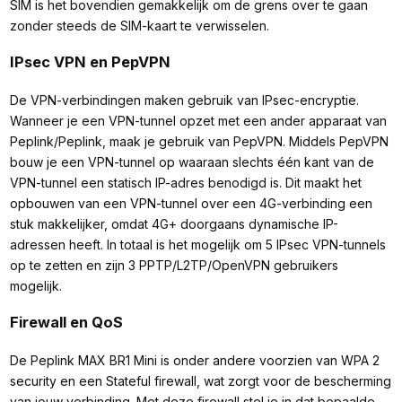
SIM is het bovendien gemakkelijk om de grens over te gaan
zonder steeds de SIM-kaart te verwisselen.
IPsec VPN en PepVPN
De VPN-verbindingen maken gebruik van IPsec-encryptie.
Wanneer je een VPN-tunnel opzet met een ander apparaat van
Peplink/Peplink, maak je gebruik van PepVPN. Middels PepVPN
bouw je een VPN-tunnel op waaraan slechts één kant van de
VPN-tunnel een statisch IP-adres benodigd is. Dit maakt het
opbouwen van een VPN-tunnel over een 4G-verbinding een
stuk makkelijker, omdat 4G+ doorgaans dynamische IP-
adressen heeft. In totaal is het mogelijk om 5 IPsec VPN-tunnels
op te zetten en zijn 3 PPTP/L2TP/OpenVPN gebruikers
mogelijk.
Firewall en QoS
De Peplink MAX BR1 Mini is onder andere voorzien van WPA 2
security en een Stateful firewall, wat zorgt voor de bescherming
van jouw verbinding. Met deze firewall stel je in dat bepaalde