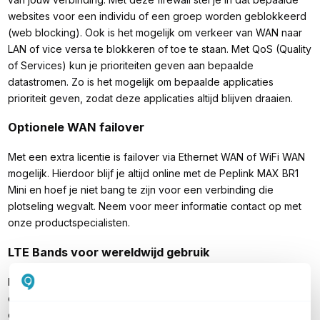
websites voor een individu of een groep worden geblokkeerd
(web blocking). Ook is het mogelijk om verkeer van WAN naar
LAN of vice versa te blokkeren of toe te staan. Met QoS (Quality
of Services) kun je prioriteiten geven aan bepaalde
datastromen. Zo is het mogelijk om bepaalde applicaties
prioriteit geven, zodat deze applicaties altijd blijven draaien.
Optionele WAN failover
Met een extra licentie is failover via Ethernet WAN of WiFi WAN
mogelijk. Hierdoor blijf je altijd online met de Peplink MAX BR1
Mini en hoef je niet bang te zijn voor een verbinding die
plotseling wegvalt. Neem voor meer informatie contact op met
onze productspecialisten.
LTE Bands voor wereldwijd gebruik
Deze router heeft een breed scala aan LTE bands waardoor
deze vrijwel wereldwijd (Asia-Pacific, Europa, Midden-Oosten
en Afrika, Latijns Amerika) te gebruiken is.