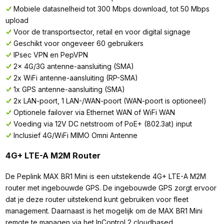
Mobiele datasnelheid tot 300 Mbps download, tot 50 Mbps
upload
Voor de transportsector, retail en voor digital signage
Geschikt voor ongeveer 60 gebruikers
IPsec VPN en PepVPN
2x 4G/3G antenne-aansluiting (SMA)
2x WiFi antenne-aansluiting (RP-SMA)
1x GPS antenne-aansluiting (SMA)
2x LAN-poort, 1 LAN-/WAN-poort (WAN-poort is optioneel)
Optionele failover via Ethernet WAN of WiFi WAN
Voeding via 12V DC netstroom of PoE+ (802.3at) input
Inclusief 4G/WiFi MIMO Omni Antenne
4G+ LTE-A M2M Router
De Peplink MAX BR1 Mini is een uitstekende 4G+ LTE-A M2M
router met ingebouwde GPS. De ingebouwde GPS zorgt ervoor
dat je deze router uitstekend kunt gebruiken voor fleet
management. Daarnaast is het mogelijk om de MAX BR1 Mini
remote te managen via het InControl 2 cloudbased