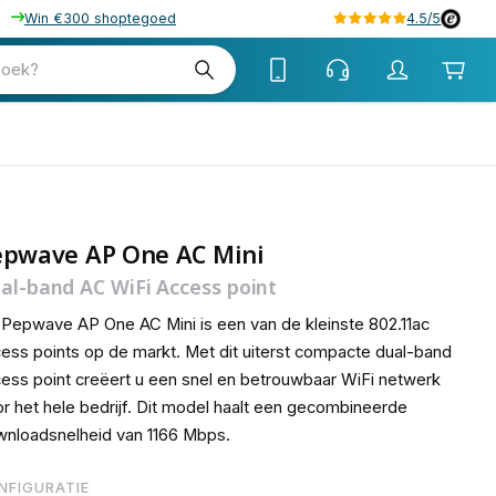
Win €300 shoptegoed
4.5/5
tw
zoek?
tw
epwave AP One AC Mini
al-band AC WiFi Access point
Pepwave AP One AC Mini is een van de kleinste 802.11ac
ess points op de markt. Met dit uiterst compacte dual-band
ess point creëert u een snel en betrouwbaar WiFi netwerk
r het hele bedrijf. Dit model haalt een gecombineerde
nloadsnelheid van 1166 Mbps.
NFIGURATIE