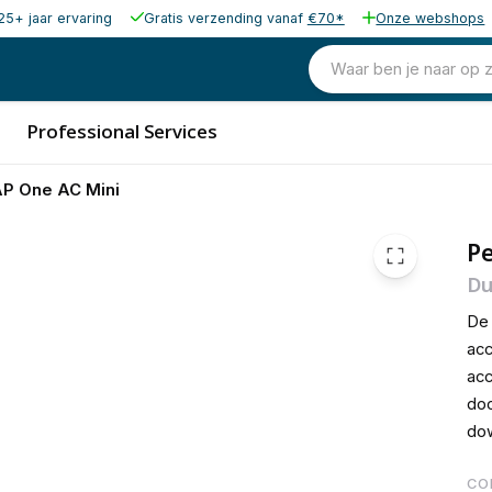
25+ jaar ervaring
Gratis verzending vanaf
€70*
Onze webshops
189,00
excl. b
228,69
Waar ben je naar op 
incl. b
Professional Services
P One AC Mini
P
Du
De 
acc
acc
doo
dow
CO