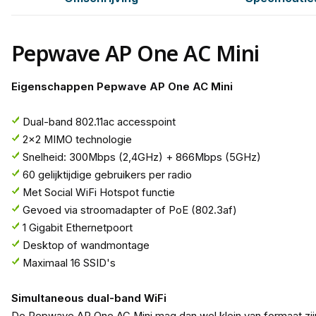
Pepwave AP One AC Mini
Eigenschappen Pepwave AP One AC Mini
Dual-band 802.11ac accesspoint
2x2 MIMO technologie
Snelheid: 300Mbps (2,4GHz) + 866Mbps (5GHz)
60 gelijktijdige gebruikers per radio
Met Social WiFi Hotspot functie
Gevoed via stroomadapter of PoE (802.3af)
1 Gigabit Ethernetpoort
Desktop of wandmontage
Maximaal 16 SSID's
Simultaneous dual-band WiFi
De Pepwave AP One AC Mini mag dan wel klein van formaat zijn, 