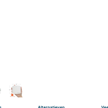
s
Alternatieven
Vee