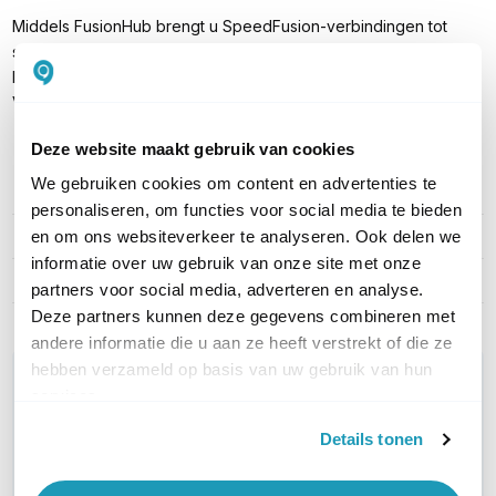
Middels FusionHub brengt u SpeedFusion-verbindingen tot
stand tussen cloudservers en fysieke Peplink-apparaten. Met
Peplink PrimeCare kunt u een ongelimiteerd aantal van deze
VPN-verbindingen opzetten.
Deze website maakt gebruik van cookies
We gebruiken cookies om content en advertenties te
PRODUCT DETAILS
personaliseren, om functies voor social media te bieden
Merk
Peplink
en om ons websiteverkeer te analyseren. Ook delen we
informatie over uw gebruik van onze site met onze
Artikelnummer
PRM-BPL-021X-LTE-1Y
partners voor social media, adverteren en analyse.
Deze partners kunnen deze gegevens combineren met
andere informatie die u aan ze heeft verstrekt of die ze
hebben verzameld op basis van uw gebruik van hun
WIL JIJ ADVIES OP MAAT?
services.
Vraag het onze experts!
Details tonen
Bel ons