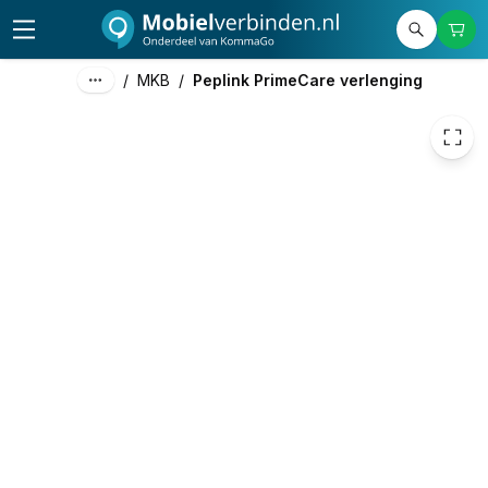
49,00
excl. btw
59,29
incl. btw
/
MKB
/
Peplink PrimeCare verlenging