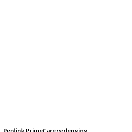
Peplink PrimeCare verlenging