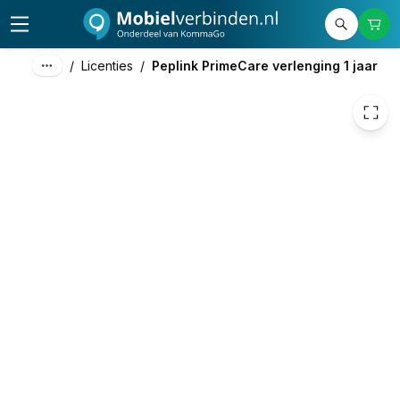
/
Licenties
/
Peplink PrimeCare verlenging 1 jaar