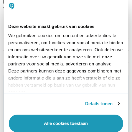
Peplink PrimeCare kunt u een ongelimiteerd aantal van deze
VPN-verbindingen opzetten.
Deze website maakt gebruik van cookies
PRODUCT DETAILS
We gebruiken cookies om content en advertenties te
personaliseren, om functies voor social media te bieden
Merk
Peplink
en om ons websiteverkeer te analyseren. Ook delen we
Artikelnummer
PRM-MAX-BR2-PRO-5G-1Y
informatie over uw gebruik van onze site met onze
partners voor social media, adverteren en analyse.
Deze partners kunnen deze gegevens combineren met
andere informatie die u aan ze heeft verstrekt of die ze
WIL JIJ ADVIES OP MAAT?
hebben verzameld op basis van uw gebruik van hun
Vraag het onze experts!
services.
Details tonen
Bel ons
Email
Alle cookies toestaan