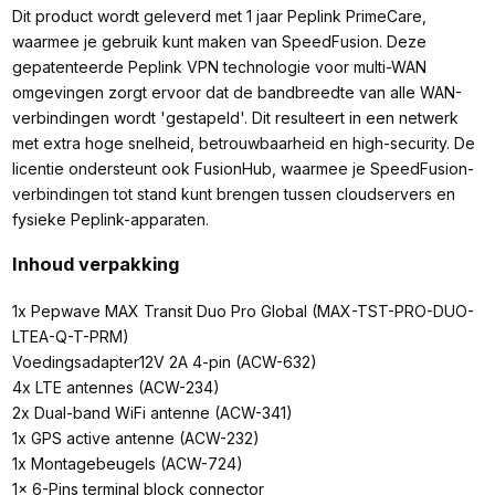
Dit product wordt geleverd met 1 jaar Peplink PrimeCare,
waarmee je gebruik kunt maken van SpeedFusion. Deze
gepatenteerde Peplink VPN technologie voor multi-WAN
omgevingen zorgt ervoor dat de bandbreedte van alle WAN-
verbindingen wordt 'gestapeld'. Dit resulteert in een netwerk
met extra hoge snelheid, betrouwbaarheid en high-security. De
licentie ondersteunt ook FusionHub, waarmee je SpeedFusion-
verbindingen tot stand kunt brengen tussen cloudservers en
fysieke Peplink-apparaten.
Inhoud verpakking
1x Pepwave MAX Transit Duo Pro Global (MAX-TST-PRO-DUO-
LTEA-Q-T-PRM)
Voedingsadapter12V 2A 4-pin (ACW-632)
4x LTE antennes (ACW-234)
2x Dual-band WiFi antenne (ACW-341)
1x GPS active antenne (ACW-232)
1x Montagebeugels (ACW-724)
1x 6-Pins terminal block connector