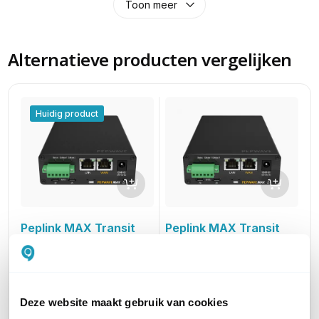
Toon meer
Alternatieve producten vergelijken
Huidig product
Peplink MAX Transit
Peplink MAX Transit
Duo Pro
Duo Pro Global
4G+ LTE-A M2M Router
Dual CAT12 modem, 4G+
met 1 jaar PrimeCare
LTE-A M2M Router met 1
jaar PrimeCare
Deze website maakt gebruik van cookies