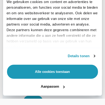
We gebruiken cookies om content en advertenties te
PRODUCTCATEGORIEËN
Router
Router
personaliseren, om functies voor social media te bieden
en om ons websiteverkeer te analyseren. Ook delen we
informatie over uw gebruik van onze site met onze
AANTAL LAN POORTEN
1
1
partners voor social media, adverteren en analyse.
Deze partners kunnen deze gegevens combineren met
WIFI STANDAARD
WiFi 6 (11ax)
WiFi 6 (11ax)
andere informatie die u aan ze heeft verstrekt of die ze
hebben verzameld op basis van uw gebruik van hun
AANTAL WAN POORTEN
1
1
services.
Details tonen
AANTAL SIM-SLOTS
4 SIM-slots
4 SIM-slots
Alle cookies toestaan
WIL JIJ ADVIES OP MAAT?
Aanpassen
Vraag het onze experts!
Bel ons