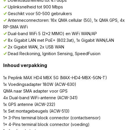
Downloadsnelheid tot 4.1 Gbps
Uplinksnelheid tot 900 Mbps
Geschikt voor 50-500 gebruikers
Antenneconnectoren: 16x QMA cellular (5G), 1x QMA GPS, 4x
RP-SMA WiFi
Dual-band WiFi 5 (2x2 MIMO) en WiFi WAN/AP
8x Gigabit LAN met PoE+ (802.3at), 1x Gigabit WAN/LAN
2x Gigabit WAN, 2x USB WAN
Dead Reckoning, Ignition Sensing, SpeedFusion
Inhoud verpakking
1x Peplink MAX HD4 MBX 5G (MAX-HD4-MBX-5GN-T)
1x Voedingsadapter 180W (ACW-630)
QMA naar SMA adapter voor GPS
4x Dual-band WiFi-antenne (ACW-341)
1x GPS antenne (ACW-232)
1x Set montagebeugels (ACW-513)
1x 3-Pins terminal block connector (contactsensor)
1x 4-Pins terminal block connector (voeding)