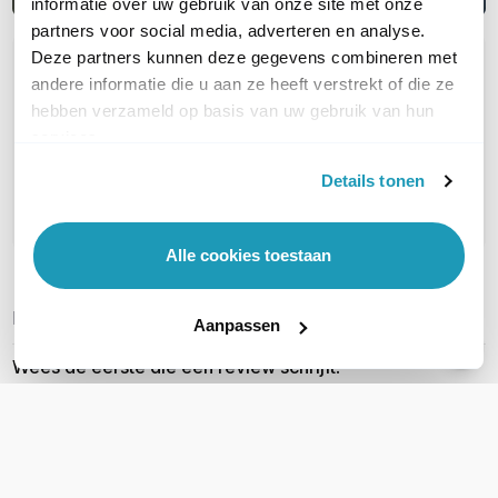
informatie over uw gebruik van onze site met onze
partners voor social media, adverteren en analyse.
Deze partners kunnen deze gegevens combineren met
OVER DIT PRODUCT
andere informatie die u aan ze heeft verstrekt of die ze
Veelgestelde vragen
hebben verzameld op basis van uw gebruik van hun
services.
Geen vragen gevonden
Details tonen
Stel een vraag
Alle cookies toestaan
REVIEWS
(
0
)
Ga naar Trusted Shops reviews
Aanpassen
Wees de eerste die een review schrijft!
Schrijf een review