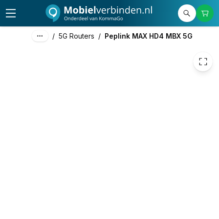
/
5G Routers
/
Peplink MAX HD4 MBX 5G