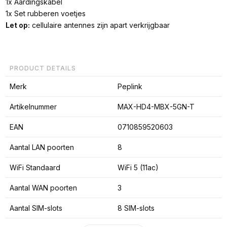
1x Aardingskabel
1x Set rubberen voetjes
Let op:
cellulaire antennes zijn apart verkrijgbaar
PRODUCT DETAILS
Merk
Peplink
Artikelnummer
MAX-HD4-MBX-5GN-T
EAN
0710859520603
Aantal LAN poorten
8
WiFi Standaard
WiFi 5 (11ac)
Aantal WAN poorten
3
Aantal SIM-slots
8 SIM-slots