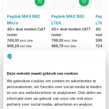
Peplink MAX BR2
Peplin
Peplink MAX BR2
LTEA
LTE
Micro
4G+ dual modem CAT7
4G dua
4G+ dual modem Cat7
router
router
router
799,00
599,00
749,00
excl. btw
excl. btw
966,79
724,79
906,29
incl. btw
incl. btw
PRODUCTCATEGORIEËN
Router
Router
Router
AANTAL LAN POORTEN
1
4
4
Deze website maakt gebruik van cookies
We gebruiken cookies om content en advertenties te
WIFI STANDAARD
Geen WiFi
WiFi 5 (11ac)
WiFi 5 (
personaliseren, om functies voor social media te bieden
en om ons websiteverkeer te analyseren. Ook delen we
informatie over uw gebruik van onze site met onze
AANTAL WAN POORTEN
1
1
1
partners voor social media, adverteren en analyse.