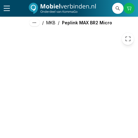
749,00
excl. btw
906,29
incl. btw
/
MKB
/
Peplink MAX BR2 Micro