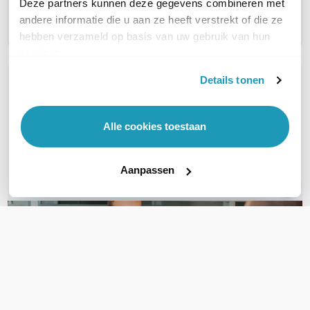
Deze partners kunnen deze gegevens combineren met
AANTAL SIM-SLOTS
2 SIM-slots
2 SIM-slots
2 SIM-s
andere informatie die u aan ze heeft verstrekt of die ze
hebben verzameld op basis van uw gebruik van hun
services.
Details tonen
WIL JIJ ADVIES OP MAAT?
Vraag het onze experts!
Alle cookies toestaan
Bel ons
Aanpassen
Email