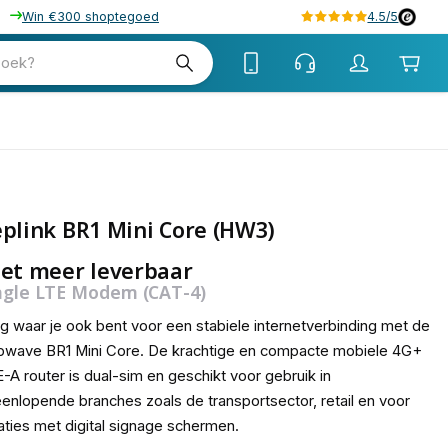
Win €300 shoptegoed
4.5/5
zoek?
plink BR1 Mini Core (HW3)
et meer leverbaar
ngle LTE Modem (CAT-4)
g waar je ook bent voor een stabiele internetverbinding met de
wave BR1 Mini Core. De krachtige en compacte mobiele 4G+
-A router is dual-sim en geschikt voor gebruik in
eenlopende branches zoals de transportsector, retail en voor
aties met digital signage schermen.