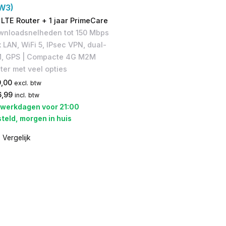
W3)
LTE Router + 1 jaar PrimeCare
wnloadsnelheden tot 150 Mbps​
x LAN, WiFi 5, IPsec VPN, dual-
M, GPS | Compacte 4G M2M
ter met veel opties​
9,00
excl. btw
6,99
incl. btw
 werkdagen voor 21:00
teld, morgen in huis
Vergelijk