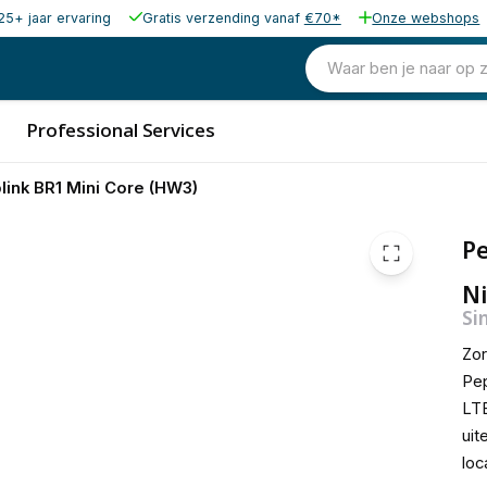
25+ jaar ervaring
Gratis verzending vanaf
€70*
Onze webshops
Waar ben je naar op 
Professional Services
link BR1 Mini Core (HW3)
Pe
Ni
Si
Zor
Pep
LTE
uit
loc