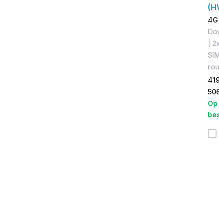
(H
4G 
Do
| 2
SI
rou
41
50
Op
bes