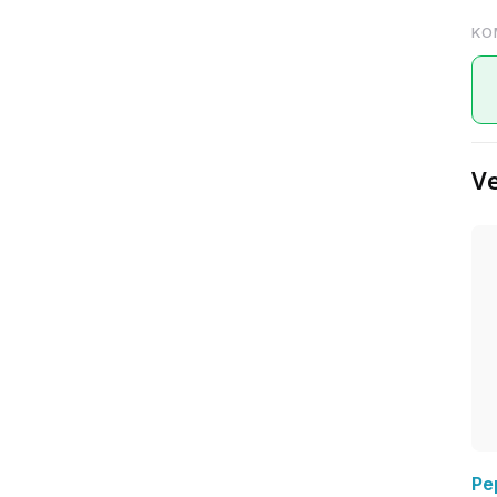
KO
Ve
Pe