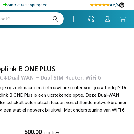
Win €300 shoptegoed
4.5/5
tw
zoek?
tw
eplink B ONE PLUS
t.4 Dual WAN + Dual SIM Router, WiFi 6
 je opzoek naar een betrouwbare router voor jouw bedrijf? De
link B ONE Plus is een uitstekende optie. Deze Dual-WAN
ter schakelt automatisch tussen verschillende netwerkbronnen
r een stabiel netwerk bij uitval. Met ondersteuning van WiFi 6.
500,00
excl. btw