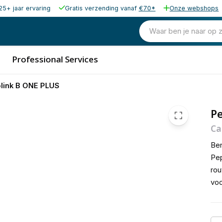
25+ jaar ervaring
Gratis verzending vanaf
€70*
Onze webshops
500,00
excl. b
605,00
Waar ben je naar op 
incl. b
Professional Services
link B ONE PLUS
P
Ca
Ben
Pep
rou
voo