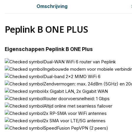
Omschrijving
Peplink B ONE PLUS
Eigenschappen Peplink B ONE Plus
Dual-WAN WiFi 6 router van Peplink
Ingebouwde modem voor mobiele verbindin
Dual-band 2x2 MIMO WiFi 6
Zendvermogen: max. 24dBm (5GHz) en 20
4x Gigabit LAN, 2x Gigabit WAN
Router doorvoersnelheid: 1 Gbps
Altijd online met seamless failover
2x RP-SMA voor WiFi antennes
2x SMA voor LTE/5G antennes
SpeedFusion PepVPN (2 peers)