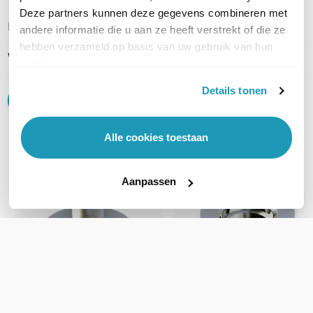
Deze partners kunnen deze gegevens combineren met
REVIEWS
(
0
)
Ga naar Trusted Shops reviews
andere informatie die u aan ze heeft verstrekt of die ze
hebben verzameld op basis van uw gebruik van hun
Wees de eerste die een review schrijft!
services.
Details tonen
Schrijf een review
Alle cookies toestaan
Accessoires
Aanpassen
Peplink ACW-652 Base
Peplink ACW-650 Mobilit