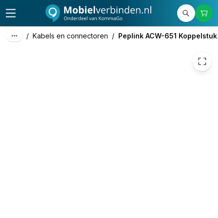
99,00
excl. btw
119,79
incl. btw
/
Kabels en connectoren
/
Peplink ACW-651 Koppelstuk