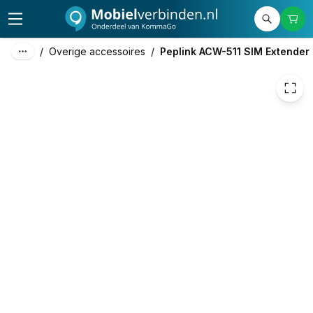
62,00
excl. btw
75,02
incl. btw
/
Overige accessoires
/
Peplink ACW-511 SIM Extender