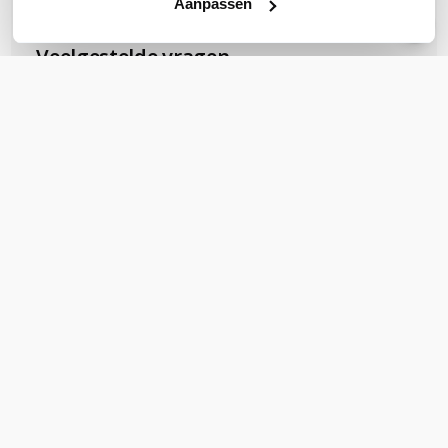
Aanpassen
OVER DIT PRODUCT
Veelgestelde vragen
Geen vragen gevonden
Stel een vraag
REVIEWS
(
0
)
Ga naar Trusted Shops reviews
Wees de eerste die een review schrijft!
Schrijf een review