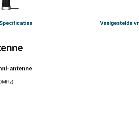
Specificaties
Veelgestelde v
tenne
mni-antenne
00MHz)