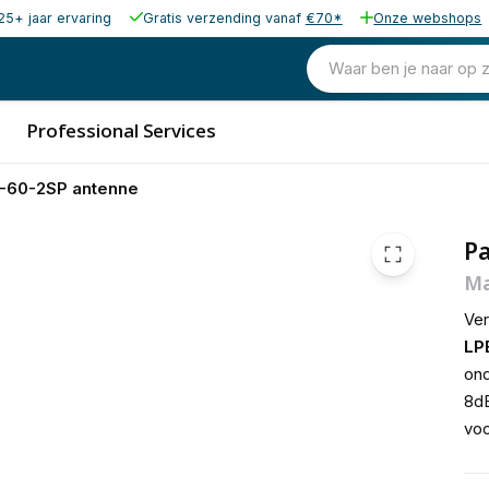
25+ jaar ervaring
Gratis verzending vanaf
€70*
Onze webshops
37,15
excl. b
44,95
Waar ben je naar op 
incl. b
Professional Services
-60-2SP antenne
P
Ma
Ver
LP
ond
8dB
voo