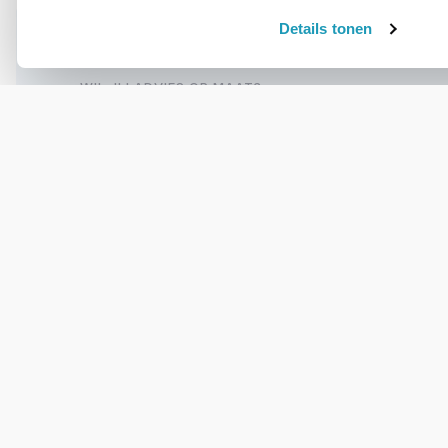
Details tonen
WIL JIJ ADVIES OP MAAT?
Vraag het onze
experts!
Bel ons
Email
OVER DIT PRODUCT