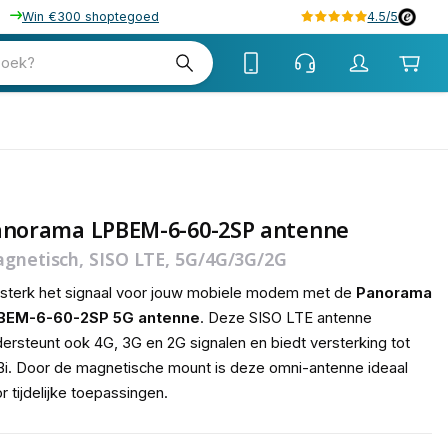
Win €300 shoptegoed
4.5/5
tw
zoek?
tw
anorama LPBEM-6-60-2SP antenne
gnetisch, SISO LTE, 5G/4G/3G/2G
sterk het signaal voor jouw mobiele modem met de
Panorama
BEM-6-60-2SP 5G antenne
. Deze SISO LTE antenne
ersteunt ook 4G, 3G en 2G signalen en biedt versterking tot
i. Door de magnetische mount is deze omni-antenne ideaal
r tijdelijke toepassingen.