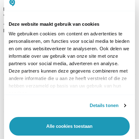
Pepwave MAX 700
Voedingsadapter
4 5dBi WiFi Antennes
Deze website maakt gebruik van cookies
Handleiding
We gebruiken cookies om content en advertenties te
personaliseren, om functies voor social media te bieden
en om ons websiteverkeer te analyseren. Ook delen we
informatie over uw gebruik van onze site met onze
PRODUCT DETAILS
partners voor social media, adverteren en analyse.
Merk
Peplink
Deze partners kunnen deze gegevens combineren met
andere informatie die u aan ze heeft verstrekt of die ze
Artikelnummer
MAS-GN2-R
hebben verzameld op basis van uw gebruik van hun
EAN
0670541225325
services.
Details tonen
Aantal LAN poorten
4
WiFi Standaard
WiFi 5 (11ac)
Alle cookies toestaan
Aantal WAN poorten
2