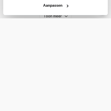
Aantal SIM-slots
Geen; via USB WAN
Aanpassen
Toon meer
WIL JIJ ADVIES OP MAAT?
Vraag het onze experts!
Bel ons
Email