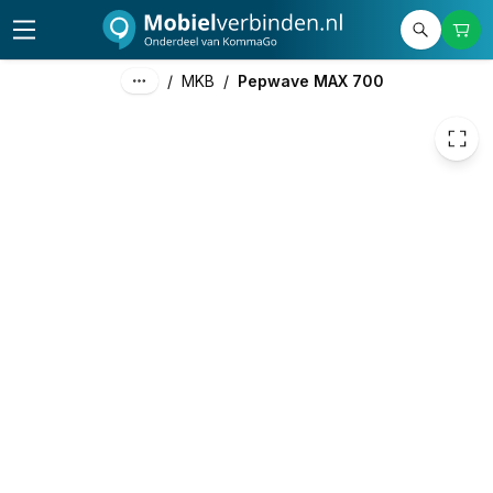
535,00
excl. btw
647,35
incl. btw
/
MKB
/
Pepwave MAX 700