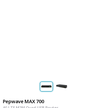
Pepwave MAX 700
4G LTE M2M Quad USB Router