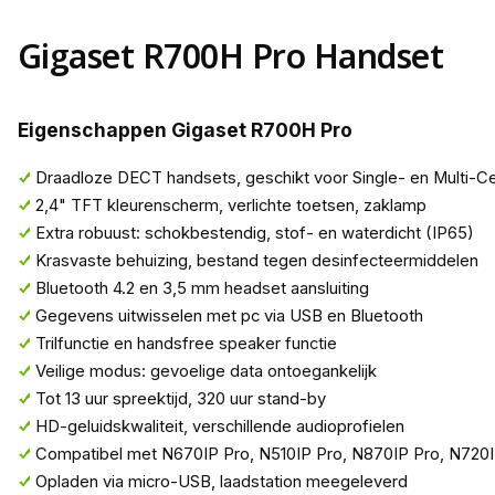
Gigaset R700H Pro Handset
Eigenschappen Gigaset R700H Pro
Draadloze DECT handsets, geschikt voor Single- en Multi-C
2,4" TFT kleurenscherm, verlichte toetsen, zaklamp
Extra robuust: schokbestendig, stof- en waterdicht (IP65)
Krasvaste behuizing, bestand tegen desinfecteermiddelen
Bluetooth 4.2 en 3,5 mm headset aansluiting
Gegevens uitwisselen met pc via USB en Bluetooth
Trilfunctie en handsfree speaker functie
Veilige modus: gevoelige data ontoegankelijk
Tot 13 uur spreektijd, 320 uur stand-by
HD-geluidskwaliteit, verschillende audioprofielen
Compatibel met N670IP Pro, N510IP Pro, N870IP Pro, N720I
Opladen via micro-USB, laadstation meegeleverd