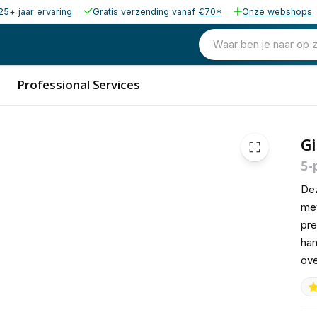
25+ jaar ervaring
Gratis verzending vanaf
€70*
Onze webshops
533,96
excl. b
646,09
Waar ben je naar op 
incl. b
Professional Services
G
5-
Dez
met
pre
han
ove