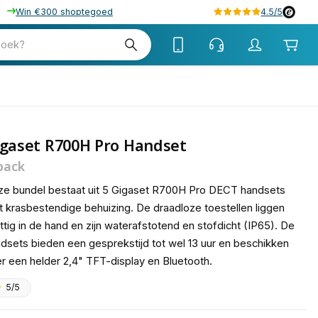
Win €300 shoptegoed
4.5/5
tw
zoek?
tw
igaset R700H Pro Handset
pack
e bundel bestaat uit 5 Gigaset R700H Pro DECT handsets
 krasbestendige behuizing. De draadloze toestellen liggen
ttig in de hand en zijn waterafstotend en stofdicht (IP65). De
dsets bieden een gesprekstijd tot wel 13 uur en beschikken
r een helder 2,4" TFT-display en Bluetooth.
5/5