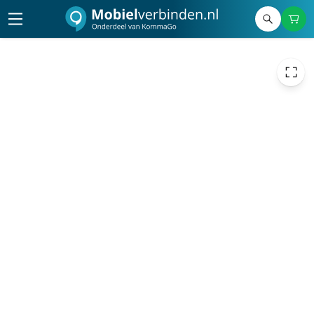
152,18
excl. btw
184,14
incl. btw