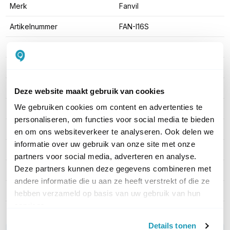
Merk
Fanvil
Artikelnummer
FAN-I16S
EAN
6937295602623
Verbinding
IP
Aantal knoppen
1
Deze website maakt gebruik van cookies
We gebruiken cookies om content en advertenties te
Kaartlezer
Nee
personaliseren, om functies voor social media te bieden
Materiaal
Aluminium
en om ons websiteverkeer te analyseren. Ook delen we
informatie over uw gebruik van onze site met onze
Camera
Nee
partners voor social media, adverteren en analyse.
Deze partners kunnen deze gegevens combineren met
Montage
Opbouw
andere informatie die u aan ze heeft verstrekt of die ze
Deuropener relays
1
hebben verzameld op basis van uw gebruik van hun
services.
Details tonen