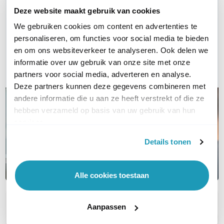
WIL JIJ ADVIES OP MAAT?
Deze website maakt gebruik van cookies
Vraag het onze experts!
We gebruiken cookies om content en advertenties te
personaliseren, om functies voor social media te bieden
Bel ons
en om ons websiteverkeer te analyseren. Ook delen we
informatie over uw gebruik van onze site met onze
Email
partners voor social media, adverteren en analyse.
Deze partners kunnen deze gegevens combineren met
andere informatie die u aan ze heeft verstrekt of die ze
hebben verzameld op basis van uw gebruik van hun
services.
Details tonen
Alle cookies toestaan
Aanpassen
OVER DIT PRODUCT