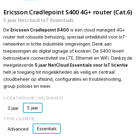
Ericsson Cradlepoint S400 4G+ router (Cat.6)
5 jaar Netcloud IoT Essentials
De
Ericsson Cradlepoint S400
is een cloud managed 4G+
router met robuuste behuizing, speciaal ontwikkeld voor IoT-
netwerken in lichte industriële omgevingen. Denk aan
toepassingen als digital signage of kiosken. De S400 levert
betrouwbare connectiviteit via LTE, Ethernet en WiFi. Dankzij de
meegeleverde
5 jaar NetCloud Essentials voor IoT licentie
heb je toegang tot mogelijkheden als veilig en centraal
cloudbeheer op afstand, configuraties en troubleshooting,
group policies en meer.
LICENTIEDUUR / GELDIGHEID
5 jaar
3 jaar
TYPE LICENTIE
Essentials
Advanced