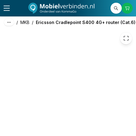
€ 526,35
/
MKB
/
Ericsson Cradlepoint S400 4G+ router (Cat.6)