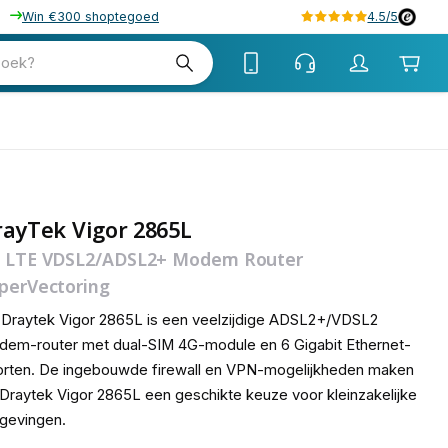
Win €300 shoptegoed
4.5/5
tw
zoek?
tw
ayTek Vigor 2865L
 LTE VDSL2/ADSL2+ Modem Router
perVectoring
Draytek Vigor 2865L is een veelzijdige ADSL2+/VDSL2
em-router met dual-SIM 4G-module en 6 Gigabit Ethernet-
rten. De ingebouwde firewall en VPN-mogelijkheden maken
Draytek Vigor 2865L een geschikte keuze voor kleinzakelijke
gevingen.