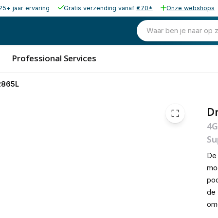
25+ jaar ervaring
Gratis verzending vanaf
€70*
Onze webshops
446,63
excl. b
540,42
Waar ben je naar op 
incl. b
Professional Services
2865L
Dr
4G
Su
De 
mod
poo
de 
om