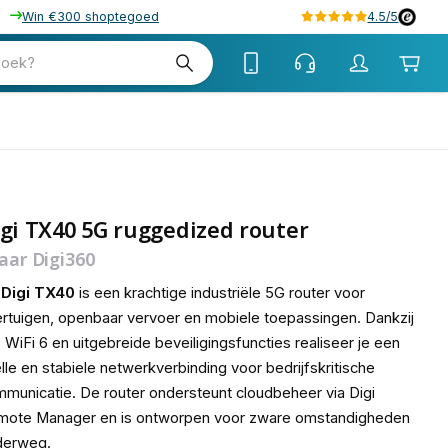
Win €300 shoptegoed
4.5/5
tw
zoek?
tw
gi TX40 5G ruggedized router
jaar Digi360
e
Digi TX40
is een krachtige industriële 5G router voor
rtuigen, openbaar vervoer en mobiele toepassingen. Dankzij
 WiFi 6 en uitgebreide beveiligingsfuncties realiseer je een
lle en stabiele netwerkverbinding voor bedrijfskritische
municatie. De router ondersteunt cloudbeheer via Digi
mote Manager en is ontworpen voor zware omstandigheden
derweg.