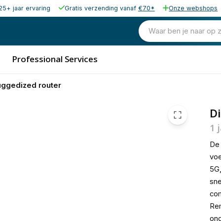
25+ jaar ervaring
Gratis verzending vanaf
€70*
Onze webshops
1.957,15
excl. b
2.368,15
Waar ben je naar op 
incl. b
Professional Services
uggedized router
Di
1 
D
voe
5G,
sne
com
Re
on