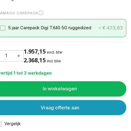
MMAGO CAREPACK
€ 473,63
5 jaar Carepack Digi TX40 5G ruggedized
+
1.957,15
excl. btw
2.368,15
incl. btw
ertijd 1 tot 3 werkdagen
In winkelwagen
Vraag offerte aan
Vergelijk