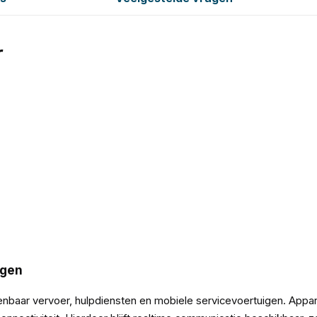
r
ngen
penbaar vervoer, hulpdiensten en mobiele servicevoertuigen. Ap