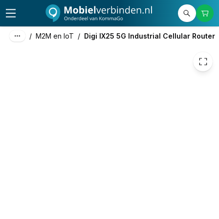
1.133,20
excl. btw
1.371,17
incl. btw
/
M2M en IoT
/
Digi IX25 5G Industrial Cellular Router