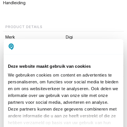
Handleiding
PRODUCT DETAILS
Merk
Digi
Artikelnummer
IX25-5A-1G
WiFi Standaard
WiFi 6 (11ax)
Deze website maakt gebruik van cookies
Aantal WAN poorten
4
We gebruiken cookies om content en advertenties te
personaliseren, om functies voor social media te bieden
Aantal SIM-slots
2 SIM-slots
en om ons websiteverkeer te analyseren. Ook delen we
Cloudmanagement
Ja
informatie over uw gebruik van onze site met onze
partners voor social media, adverteren en analyse.
Toon meer
Deze partners kunnen deze gegevens combineren met
andere informatie die u aan ze heeft verstrekt of die ze
hebben verzameld op basis van uw gebruik van hun