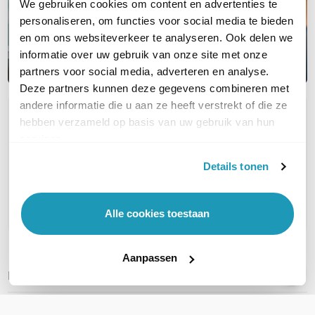
We gebruiken cookies om content en advertenties te
personaliseren, om functies voor social media te bieden
en om ons websiteverkeer te analyseren. Ook delen we
informatie over uw gebruik van onze site met onze
partners voor social media, adverteren en analyse.
Deze partners kunnen deze gegevens combineren met
andere informatie die u aan ze heeft verstrekt of die ze
OVER DIT PRODUCT
hebben verzameld op basis van uw gebruik van hun
services.
Veelgestelde vragen
Details tonen
Geen vragen gevonden
Stel een vraag
Alle cookies toestaan
Aanpassen
REVIEWS
(
0
)
Ga naar Trusted Shops reviews
Wees de eerste die een review schrijft!