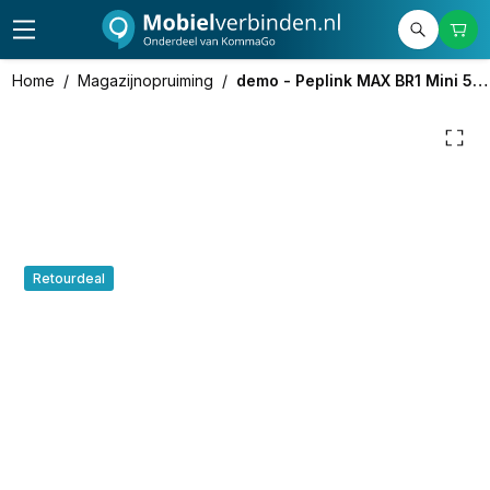
579,00
excl. btw
700,59
incl. btw
Home
/
Magazijnopruiming
/
demo - Peplink MAX BR1 Mini 5G met WiFi
Retourdeal