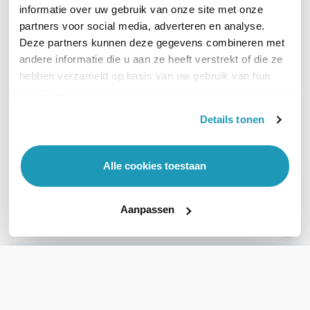
informatie over uw gebruik van onze site met onze
partners voor social media, adverteren en analyse.
Deze partners kunnen deze gegevens combineren met
andere informatie die u aan ze heeft verstrekt of die ze
hebben verzameld op basis van uw gebruik van hun
Ericsson Cradlepoint
services.
R2105 Rugged 5G router
Details tonen
1 jaar NetCloud Mobile
Performance Essentials
2.399,00
excl. btw
Alle cookies toestaan
2.902,79
incl. btw
Levertijd 4 tot 7 werkdagen
Aanpassen
Vergelijk
WIL JIJ ADVIES OP MAAT?
Vraag het onze experts!