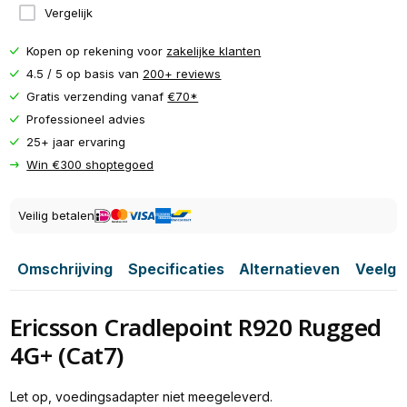
Vergelijk
Kopen op rekening voor
zakelijke klanten
4.5 / 5 op basis van
200+ reviews
Gratis verzending vanaf
€70*
Professioneel advies
25+ jaar ervaring
Win €300 shoptegoed
Veilig betalen
Omschrijving
Specificaties
Alternatieven
Veelge
Ericsson Cradlepoint R920 Rugged
4G+ (Cat7)
Let op, voedingsadapter niet meegeleverd.