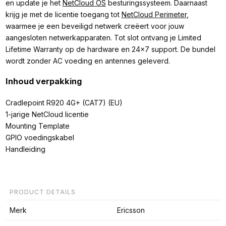
en update je het
NetCloud OS
besturingssysteem. Daarnaast
krijg je met de licentie toegang tot
NetCloud Perimeter
,
waarmee je een beveiligd netwerk creëert voor jouw
aangesloten netwerkapparaten. Tot slot ontvang je Limited
Lifetime Warranty op de hardware en 24x7 support. De bundel
wordt zonder AC voeding en antennes geleverd.
Inhoud verpakking
Cradlepoint R920 4G+ (CAT7) (EU)
1-jarige NetCloud licentie
Mounting Template
GPIO voedingskabel
Handleiding
PRODUCT DETAILS
Merk
Ericsson