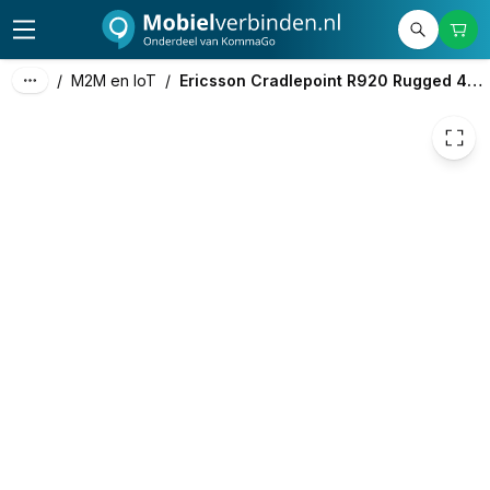
950,00
excl. btw
1.149,50
incl. btw
/
M2M en IoT
/
Ericsson Cradlepoint R920 Rugged 4G+ (Cat7)