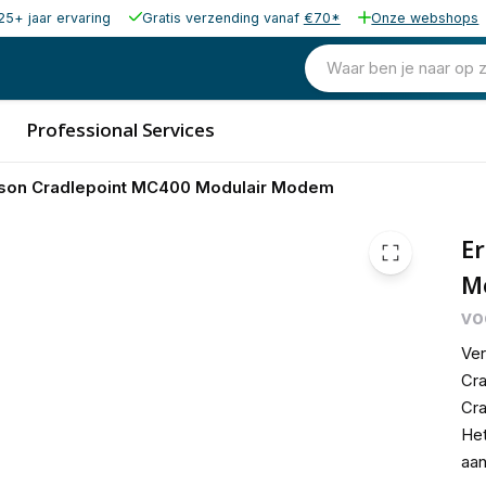
25+ jaar ervaring
Gratis verzending vanaf
€70*
Onze webshops
654,40
excl. b
791,82
Waar ben je naar op 
incl. b
Professional Services
sson Cradlepoint MC400 Modulair Modem
Er
M
vo
Ve
Cra
Cra
Het
aan