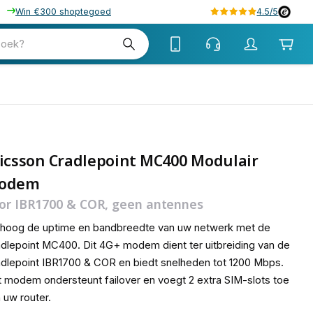
Win €300 shoptegoed
4.5/5
tw
zoek?
tw
icsson Cradlepoint MC400 Modulair
odem
or IBR1700 & COR, geen antennes
rhoog de uptime en bandbreedte van uw netwerk met de
dlepoint MC400. Dit 4G+ modem dient ter uitbreiding van de
dlepoint IBR1700 & COR en biedt snelheden tot 1200 Mbps.
 modem ondersteunt failover en voegt 2 extra SIM-slots toe
 uw router.