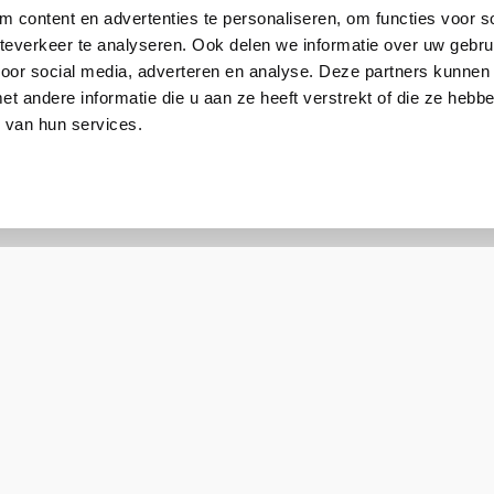
 content en advertenties te personaliseren, om functies voor so
everkeer te analyseren. Ook delen we informatie over uw gebru
Ericsson
voor social media, adverteren en analyse. Deze partners kunnen
 andere informatie die u aan ze heeft verstrekt of die ze heb
MA-MC400-1200M-B
 van hun services.
0810007800912
Modem