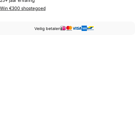
25+ jaar ervaring
Win €300 shoptegoed
Veilig betalen