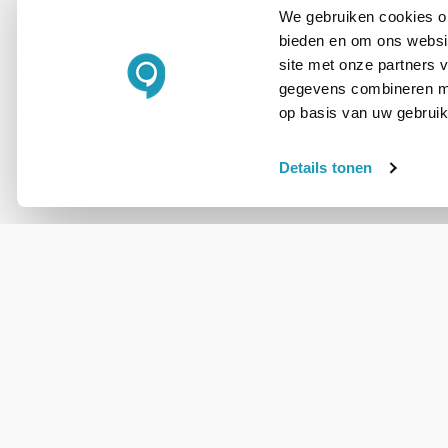
We gebruiken cookies om
PRODUCT DETAILS
bieden en om ons websit
Merk
site met onze partners 
gegevens combineren met
Artikelnummer
op basis van uw gebruik
EAN
Details tonen
Type accessoire
WIL JIJ ADVIES OP MAAT?
Vraag het onze
experts!