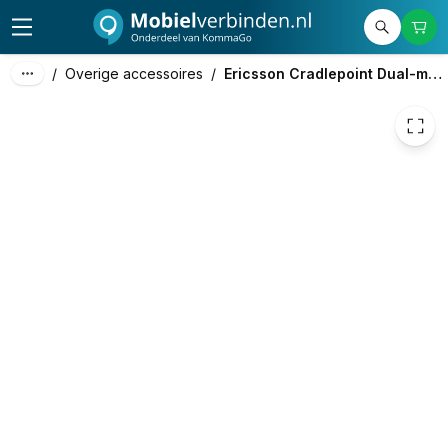
123,00
excl. btw
148,83
incl. btw
/
Overige accessoires
/
Ericsson Cradlepoint Dual-modem Dock