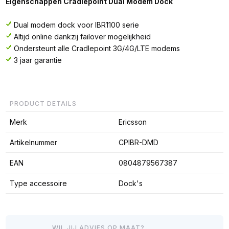
Eigenschappen Cradlepoint Dual Modem Dock
Dual modem dock voor IBR1100 serie
Altijd online dankzij failover mogelijkheid
Ondersteunt alle Cradlepoint 3G/4G/LTE modems
3 jaar garantie
PRODUCT DETAILS
Merk
Ericsson
Artikelnummer
CPIBR-DMD
EAN
0804879567387
Type accessoire
Dock's
WIL JIJ ADVIES OP MAAT?