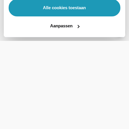
Alle cookies toestaan
Geen vragen gevonden
Stel een vraag
Aanpassen
REVIEWS
(
0
)
Ga naar Trusted Shops reviews
Wees de eerste die een review schrijft!
Schrijf een review
Support
Klantenservice