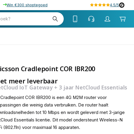
Win €300 shoptegoed
4.5/5
zoek?
icsson Cradlepoint COR IBR200
et meer leverbaar
tCloud IoT Gateway + 3 jaar NetCloud Essentials
Cradlepoint COR IBR200 is een 4G M2M router voor
passingen die weinig data verbruiken. De router haalt
nloadsnelheden tot 10 Mbps en wordt geleverd met 3-jarige
Cloud Essentials licentie. Dit model ondersteunt Wireless-N
i (802.11n) voor maximaal 16 apparaten.