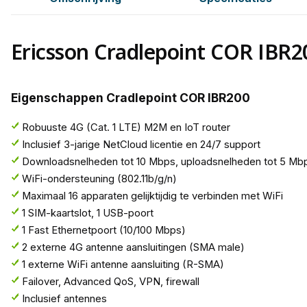
Ericsson Cradlepoint COR IBR2
Eigenschappen Cradlepoint COR IBR200
Robuuste 4G (Cat. 1 LTE) M2M en IoT router
Inclusief 3-jarige NetCloud licentie en 24/7 support
Downloadsnelheden tot 10 Mbps, uploadsnelheden tot 5 Mb
WiFi-ondersteuning (802.11b/g/n)
Maximaal 16 apparaten gelijktijdig te verbinden met WiFi
1 SIM-kaartslot, 1 USB-poort
1 Fast Ethernetpoort (10/100 Mbps)
2 externe 4G antenne aansluitingen (SMA male)
1 externe WiFi antenne aansluiting (R-SMA)
Failover, Advanced QoS, VPN, firewall
Inclusief antennes