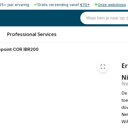
25+ jaar ervaring
Gratis verzending vanaf
€70*
Onze webshops
Waar ben je naar op 
Professional Services
epoint COR IBR200
Er
Ni
Ne
De 
toe
dow
Net
WiF