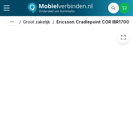
/
Groot zakelijk
/
Ericsson Cradlepoint COR IBR1700