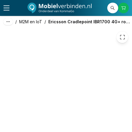
€ 1.784,75
/
M2M en IoT
/
Ericsson Cradlepoint IBR1700 4G+ router (Cat.18)