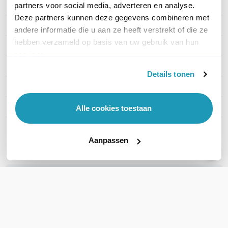
Artikelnummer
MA1-1700120B-EWA
partners voor social media, adverteren en analyse.
Deze partners kunnen deze gegevens combineren met
EAN
0810007801223
andere informatie die u aan ze heeft verstrekt of die ze
hebben verzameld op basis van uw gebruik van hun
Aantal LAN poorten
5
services.
WiFi Standaard
WiFi 5 (11ac)
Details tonen
Aantal WAN poorten
5
Aantal SIM-slots
2 SIM-slots (uitbreidbaar)
Alle cookies toestaan
Toon meer
Aanpassen
WIL JIJ ADVIES OP MAAT?
Vraag het onze experts!
Bel ons