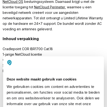
NetCloud OS
besturingssysteem. Daarnaast krijgt u met de
licentie toegang tot
NetCloud Perimeter
, waarmee u een
beveiligd netwerk creëert voor uw aangesloten
netwerkapparaten. Tot slot ontvangt u Limited Lifetime Warranty
op de hardware en 24x7 support. De bundel wordt zonder AC
voeding en antennes geleverd.
Inhoud verpakking
Cradlepoint COR IBR1700 Cat.18
1-jarige NetCloud licentie
GPIO voedingskabel
Schroeven
Handleiding
Deze website maakt gebruik van cookies
We gebruiken cookies om content en advertenties te
PRODUCT DETAILS
personaliseren, om functies voor social media te bieden
en om ons websiteverkeer te analyseren. Ook delen we
Merk
Ericsson
informatie over uw gebruik van onze site met onze