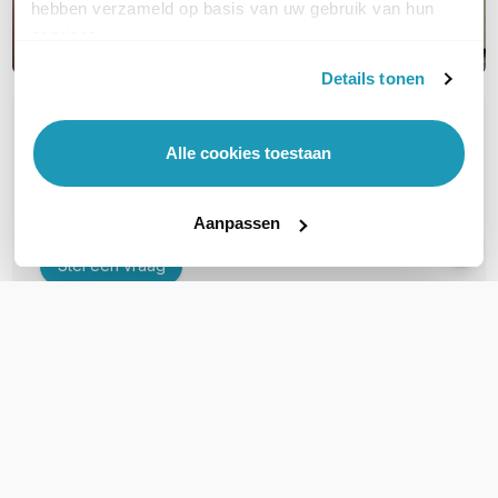
hebben verzameld op basis van uw gebruik van hun
services.
Details tonen
OVER DIT PRODUCT
Alle cookies toestaan
Veelgestelde vragen
Geen vragen gevonden
Aanpassen
Stel een vraag
REVIEWS
(
0
)
Ga naar Trusted Shops reviews
Wees de eerste die een review schrijft!
Schrijf een review