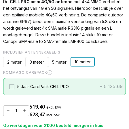
De
CELL PRO omni 4G/5G antenne
met 4x4 MIMO verbetert
het ontvangst van 4G en 5G signalen. Hierdoor beschik je over
een optimale mobiele 4G/5G verbinding. De compacte outdoor
antenne (IP67) biedt een maximale versterking van 5.8 dBi en
wordt geleverd met 4x SMA male RG316 pigtails en een L-
montagebeugel. Deze bundel is inclusief 4 stuks 10 meter
Canopii SMA-male to SMA-female LMR400 coaxkabels.
INCLUSIEF ANTENNEKABEL(S)
10 meter
2 meter
3 meter
5 meter
KOMMAGO CAREPACK
€ 125,69
5 Jaar CarePack CELL PRO
+
519,40
excl. btw
628,47
incl. btw
Op werkdagen voor 21:00 besteld, morgen in huis