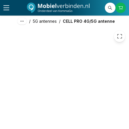
€ 378,73
/
5G antennes
/
CELL PRO 4G/5G antenne