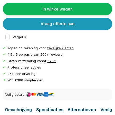
In winkelwagen
Vraag offerte aan
Vergelijk
Kopen op rekening voor
zakelijke klanten
4.5 / 5 op basis van
200+ reviews
Gratis verzending vanaf
€70*
Professioneel advies
25+ jaar ervaring
Win €300 shoptegoed
Veilig betalen
Omschrijving
Specificaties
Alternatieven
Veelge