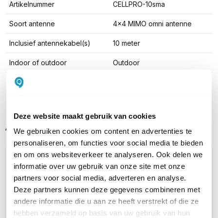
Artikelnummer
CELLPRO-10sma
Soort antenne
4x4 MIMO omni antenne
Inclusief antennekabel(s)
10 meter
Indoor of outdoor
Outdoor
Toon meer
Deze website maakt gebruik van cookies
Alternatieve producten vergelijken
We gebruiken cookies om content en advertenties te
personaliseren, om functies voor social media te bieden
en om ons websiteverkeer te analyseren. Ook delen we
Huidig product
informatie over uw gebruik van onze site met onze
partners voor social media, adverteren en analyse.
Deze partners kunnen deze gegevens combineren met
andere informatie die u aan ze heeft verstrekt of die ze
hebben verzameld op basis van uw gebruik van hun