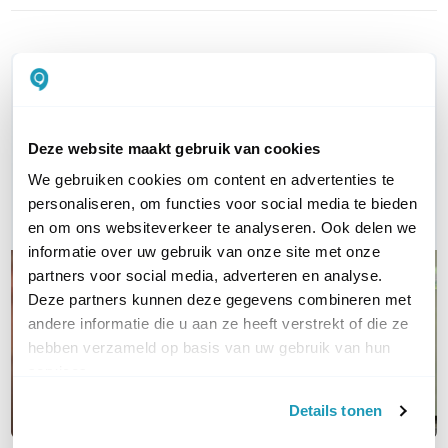
WIL JIJ ADVIES OP MAAT?
Vraag het onze experts!
Deze website maakt gebruik van cookies
Bel ons
We gebruiken cookies om content en advertenties te
personaliseren, om functies voor social media te bieden
E-mail
en om ons websiteverkeer te analyseren. Ook delen we
informatie over uw gebruik van onze site met onze
partners voor social media, adverteren en analyse.
Deze partners kunnen deze gegevens combineren met
andere informatie die u aan ze heeft verstrekt of die ze
hebben verzameld op basis van uw gebruik van hun
services.
Details tonen