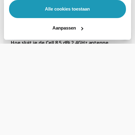
Alle cookies toestaan
OVER DIT PRODUCT
Veelgestelde vragen
Aanpassen
Hoe sluit je de Cell 8.5 dBi 2,4GHz antenne
aan en wat is het bereik ervan is hij beter
dan de TP-link EAP225 outdoor?
Stel een vraag
REVIEWS
(
0
)
Ga naar Trusted Shops reviews
Wees de eerste die een review schrijft!