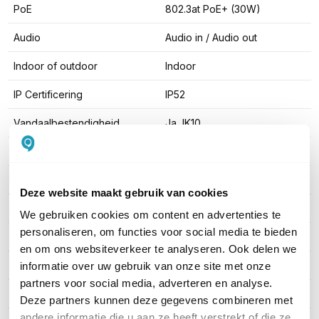
PoE
802.3at PoE+ (30W)
Audio
Audio in / Audio out
Indoor of outdoor
Indoor
IP Certificering
IP52
Vandaalbestendigheid
Ja, IK10
Ruisonderdrukking
Nee
Kijken via App
Android en iOS
Deze website maakt gebruik van cookies
Geheugenkaart slot
Ja, MicroSD
We gebruiken cookies om content en advertenties te
personaliseren, om functies voor social media te bieden
Kleur
Wit
en om ons websiteverkeer te analyseren. Ook delen we
Type behuizing
Kunststof
informatie over uw gebruik van onze site met onze
partners voor social media, adverteren en analyse.
Aantal streams
3x
Deze partners kunnen deze gegevens combineren met
andere informatie die u aan ze heeft verstrekt of die ze