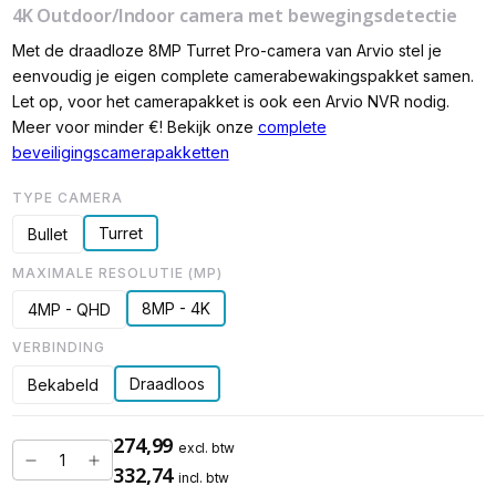
4K Outdoor/Indoor camera met bewegingsdetectie
Met de draadloze 8MP Turret Pro-camera van Arvio stel je
eenvoudig je eigen complete camerabewakingspakket samen.
Let op, voor het camerapakket is ook een Arvio NVR nodig.
Meer voor minder €! Bekijk onze
complete
beveiligingscamerapakketten
TYPE CAMERA
Turret
Bullet
MAXIMALE RESOLUTIE (MP)
8MP - 4K
4MP - QHD
VERBINDING
Draadloos
Bekabeld
274,99
excl. btw
332,74
incl. btw