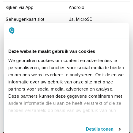
Kijken via App
Android
Geheugenkaart slot
Ja, MicroSD
Kleur
Wit
Type behuizing
Metaal + plastic
Deze website maakt gebruik van cookies
Aantal streams
3x
We gebruiken cookies om content en advertenties te
personaliseren, om functies voor social media te bieden
en om ons websiteverkeer te analyseren. Ook delen we
WIL JIJ ADVIES OP MAAT?
informatie over uw gebruik van onze site met onze
Vraag het onze experts!
partners voor social media, adverteren en analyse.
Deze partners kunnen deze gegevens combineren met
andere informatie die u aan ze heeft verstrekt of die ze
Bel ons
hebben verzameld op basis van uw gebruik van hun
services.
E-mail
Details tonen