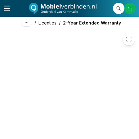
65,00
excl. btw
78,65
incl. btw
/
Licenties
/
2-Year Extended Warranty