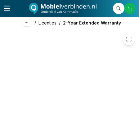
219,00
excl. btw
264,99
incl. btw
/
Licenties
/
2-Year Extended Warranty