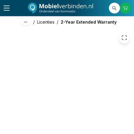
529,00
excl. btw
640,09
incl. btw
/
Licenties
/
2-Year Extended Warranty