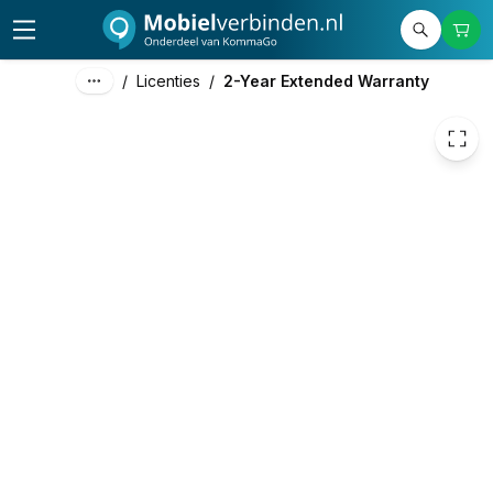
659,00
excl. btw
797,39
incl. btw
/
Licenties
/
2-Year Extended Warranty