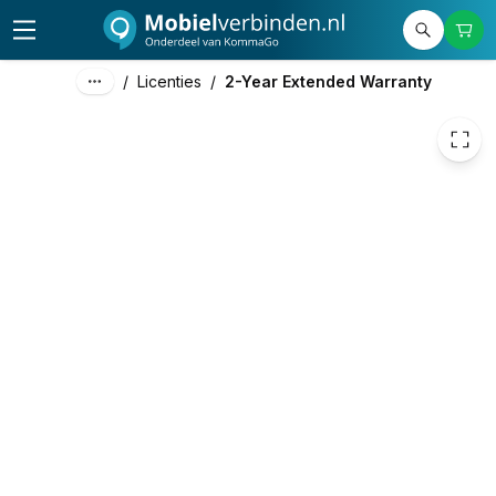
119,00
excl. btw
143,99
incl. btw
/
Licenties
/
2-Year Extended Warranty