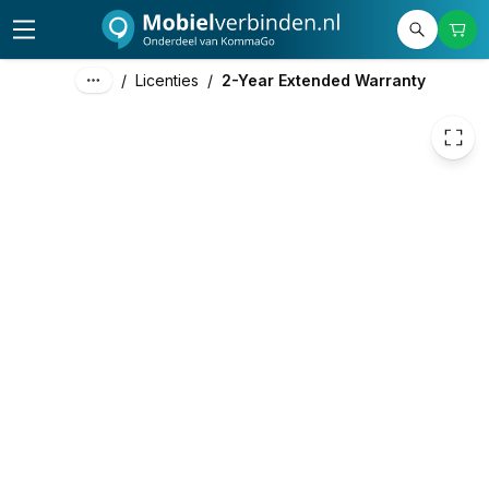
39,00
excl. btw
47,19
incl. btw
/
Licenties
/
2-Year Extended Warranty