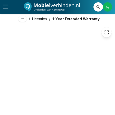
35,00
excl. btw
42,35
incl. btw
/
Licenties
/
1-Year Extended Warranty