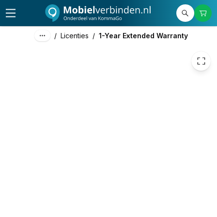
89,00
excl. btw
107,69
incl. btw
/
Licenties
/
1-Year Extended Warranty