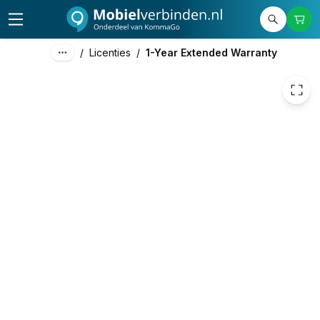
239,00
excl. btw
289,19
incl. btw
/
Licenties
/
1-Year Extended Warranty